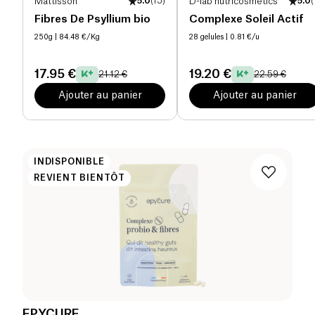
Mattisson
5.0
(
15
)
D-lab nutricosmetics
5.0
(
Fibres De Psyllium bio
Complexe Soleil Actif
250g
| 84.48 €/Kg
28 gelules
| 0.81 €/u
17.95 €
19.20 €
21.12 €
22.59 €
Ajouter au panier
Ajouter au panier
INDISPONIBLE
REVIENT BIENTÔT
EPYCURE