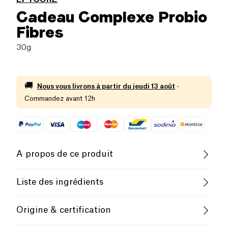
Cadeau Complexe Probio
Fibres
30g
🚚
Nous vous livrons à partir du
jeudi 13 août
·
Commandez avant 12h
A propos de ce produit
Vegan
Sans gluten (ingrédients)
Liste des ingrédients
Végétarien
B-CORP Certified
"Carbonate de calcium (120 mg de calcium - 15% des
Origine & certification
AR*) - Inuline extraite du bulbe d'agave (Agava
tequilana) - enveloppe de la gélule : hypromellose -
Female Founder