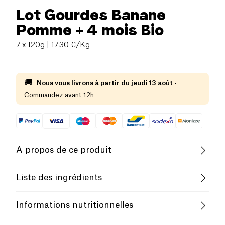
Lot Gourdes Banane
Pomme + 4 mois Bio
7 x 120g
| 17.30 €/Kg
🚚
Nous vous livrons à partir du
jeudi 13 août
·
Commandez avant 12h
A propos de ce produit
Vegan
Sans gluten (ingrédients)
Liste des ingrédients
Sans lactose (ingrédients)
Pauvre en sel
Bananes* 61%, pommes* 39 %, concentré de jus de
Informations nutritionnelles
citron* (une pincée). * = biologique.
Biologique
Végétarien