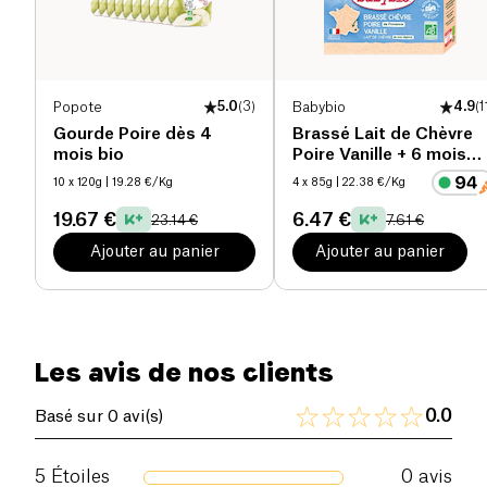
Popote
5.0
(
3
)
Babybio
4.9
(
1
Gourde Poire dès 4
Brassé Lait de Chèvre
mois bio
Poire Vanille + 6 mois
bio
10 x 120g
| 19.28 €/Kg
4 x 85g
| 22.38 €/Kg
19.67 €
6.47 €
23.14 €
7.61 €
Ajouter au panier
Ajouter au panier
Les avis de nos clients
0.0
Basé sur 0 avi(s)
5
Étoiles
0
avis