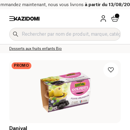
mmandez maintenant, nous vous livrons
à partir du 13/08/2
Accueil
Notre catalogue bio
Bébé & Enfant
Alimentation Enfant Bio
Gourdes fruits et desserts enfants Bio
Desserts aux fruits enfants Bio
PROMO
Danival