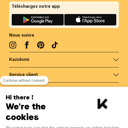
Téléchargez notre app
Nous suivre
Kazidomi
Service client
Continue without consent
Nous contacter
Hi there !
We're the
Belgique
/
FR
Paiements sécurisés via
cookies
-10%
We waited to be sure that this website interests you before knocking,
Du 06/08 au 30/09