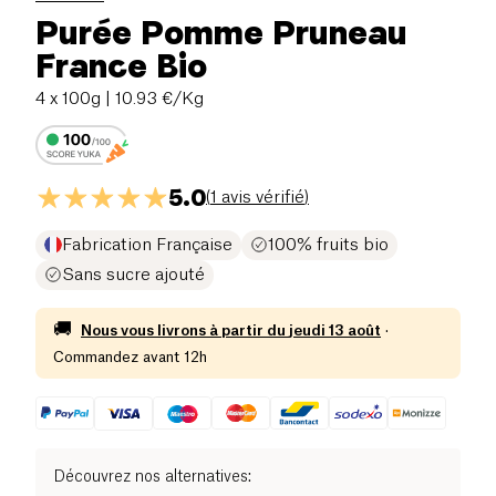
Purée Pomme Pruneau
France Bio
4 x 100g
| 10.93 €/Kg
5.0
(
1 avis vérifié
)
Fabrication Française
100% fruits bio
Sans sucre ajouté
🚚
Nous vous livrons à partir du
jeudi 13 août
·
Commandez avant 12h
Découvrez nos alternatives
: