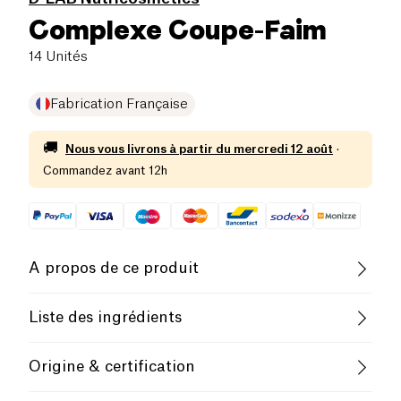
Complexe Coupe-Faim
14 Unités
Fabrication Française
🚚
Nous vous livrons à partir du
mercredi 12 août
·
Commandez avant 12h
A propos de ce produit
Vegan
Sans gluten (ingrédients)
Liste des ingrédients
Pauvre en sel
Faible Teneur en Sucres
Ingrédients (1 stick soit 6 g) • Poudre de feuille de
Origine & certification
nopal - Opuntia ficus indica 4,5 g • Extrait de rhizome
de konjac - Amorphophallus konjac 1,05 g dont
Faible Teneur en Graisses Saturées
France