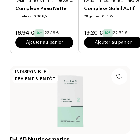
D-lab nutricosmetics
5.0
(
2
)
D-lab nutricosmetics
5.0
(
Complexe Peau Nette
Complexe Soleil Actif
56 gelules
| 0.36 €/u
28 gelules
| 0.81 €/u
16.94 €
19.20 €
22.59 €
22.59 €
Ajouter au panier
Ajouter au panier
INDISPONIBLE
REVIENT BIENTÔT
D-LAB Nutricosmetics