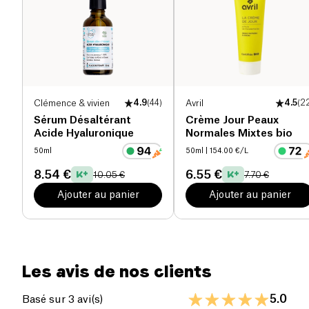
Clémence & vivien
4.9
(
44
)
Avril
4.5
(
2
Sérum Désaltérant
Crème Jour Peaux
Acide Hyaluronique
Normales Mixtes bio
50ml
50ml
| 154.00 €/L
8.54 €
6.55 €
10.05 €
7.70 €
Ajouter au panier
Ajouter au panier
Les avis de nos clients
5.0
Basé sur 3 avi(s)