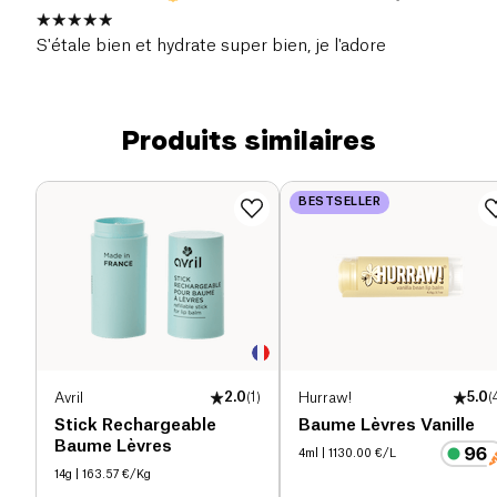
S'étale bien et hydrate super bien, je l'adore
Produits similaires
BESTSELLER
Avril
2.0
(
1
)
Hurraw!
5.0
(
Stick Rechargeable
Baume Lèvres Vanille
Baume Lèvres
4ml
| 1130.00 €/L
14g
| 163.57 €/Kg