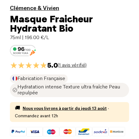
Clémence & Vivien
Masque Fraicheur
Hydratant Bio
75ml
| 196.00 €/L
5.0
(
1 avis vérifié
)
Fabrication Française
Hydratation intense Texture ultra fraîche Peau
repulpée
🚚
Nous vous livrons à partir du
jeudi 13 août
·
Commandez avant 12h