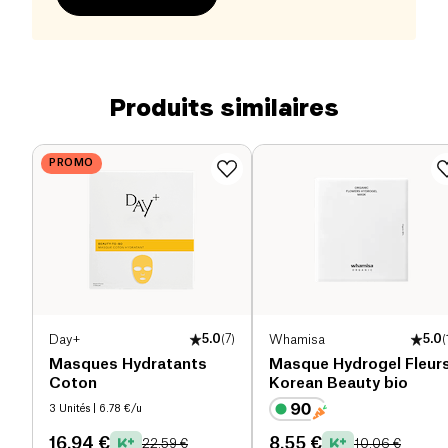
Produits similaires
PROMO
Day+
5.0
(
7
)
Whamisa
5.0
(
Masques Hydratants
Masque Hydrogel Fleur
Coton
Korean Beauty bio
3 Unités
| 6.78 €/u
16.94 €
8.55 €
22.59 €
10.06 €