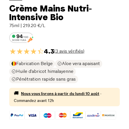
Crème Mains Nutri-
Intensive Bio
75ml
| 219.20 €/L
4.3
(
3 avis vérifiés
)
Fabrication Belge
Aloe vera apaisant
Huile d'abricot himalayenne
Pénétration rapide sans gras
🚚
Nous vous livrons à partir du
lundi 10 août
·
Commandez avant 12h