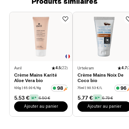
Produits similaires
Avril
4.5
(
22
)
Urtekram
4.7
(
Crème Mains Karité
Crème Mains Noix De
Aloe Vera bio
Coco bio
100g
| 65.00 €/Kg
75ml
| 90.53 €/L
5.53 €
5.77 €
6.50 €
6.79 €
Ajouter au panier
Ajouter au panier