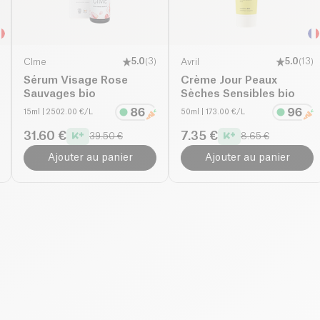
CÎme
5.0
(
3
)
Avril
5.0
(
13
)
Sérum Visage Rose
Crème Jour Peaux
Sauvages bio
Sèches Sensibles bio
15ml
| 2502.00 €/L
50ml
| 173.00 €/L
31.60 €
7.35 €
39.50 €
8.65 €
Ajouter au panier
Ajouter au panier