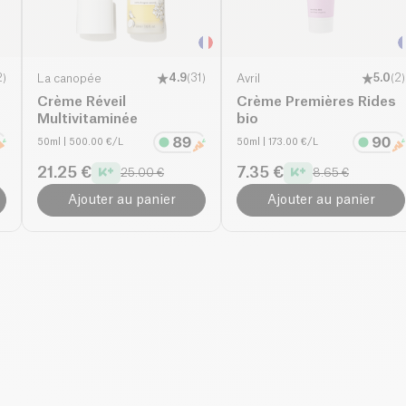
2
)
La canopée
4.9
(
31
)
Avril
5.0
(
2
)
Crème Réveil
Crème Premières Rides
Multivitaminée
bio
50ml
| 500.00 €/L
50ml
| 173.00 €/L
21.25 €
7.35 €
25.00 €
8.65 €
Ajouter au panier
Ajouter au panier