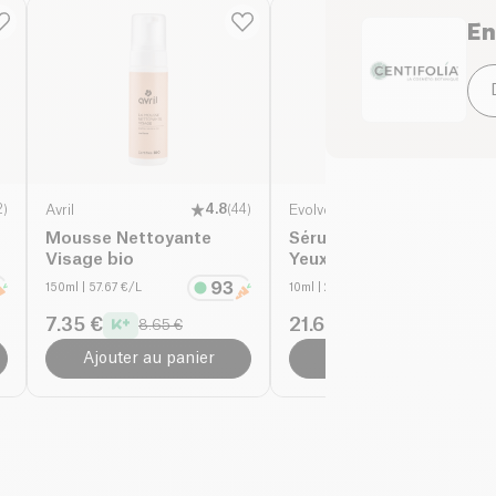
huile de graine d'Hel
compléter cette form
En
glucoside d'ascorbyle,
effets de la pollutio
gomme xanthane, acid
texture onctueuse et
laurique, mica, alcool 
quotidien.
2
)
Avril
4.8
(
44
)
Evolve organic beauty
4.8
(
17
)
Mousse Nettoyante
Sérum Hyaluronique
Visage bio
Yeux bio
150ml
| 57.67 €/L
10ml
| 2550.00 €/L
7.35 €
21.68 €
8.65 €
25.50 €
Ajouter au panier
Ajouter au panier