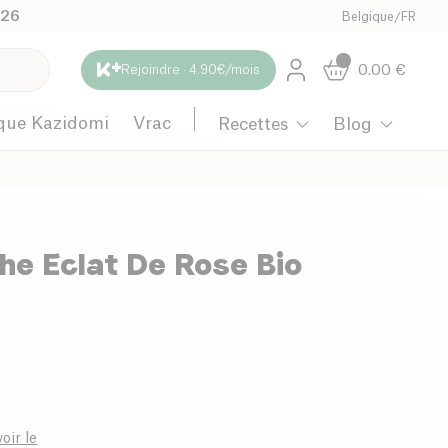
026
Belgique
/
FR
0.00
€
Rejoindre · 4.90€/mois
que Kazidomi
Vrac
Recettes
Blog
he Eclat De Rose Bio
oir le