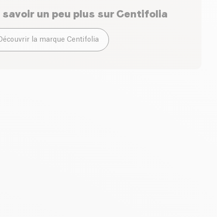
ianthus Annuus, hyaluronate de sodium, tocophérol,
BESTSELLER
ule en apportant une protection antioxydante contre les
 savoir un peu plus sur
Centifolia
 acide myristique, poudre d'Oryza Sativa*, alcool**,
n et du stress, pour un teint lumineux et revitalisé. Sa
e déhydroacétique, hydroxyde de sodium, parfum, acide
 son parfum délicat apportent un confort optimal au
benzylique, citronellol, géraniol, linalol, CI 77491.
Découvrir la marque Centifolia
Avril
4.8
(
41
)
La canopée
4.9
(
35
)
Lotion Micellaire bio
Gelée Noire Nettoyante
Actifs Purifiants
500ml
| 13.50 €/L
120ml
| 144.17 €/L
5.74 €
14.71 €
6.75 €
17.30 €
Ajouter au panier
Ajouter au panier