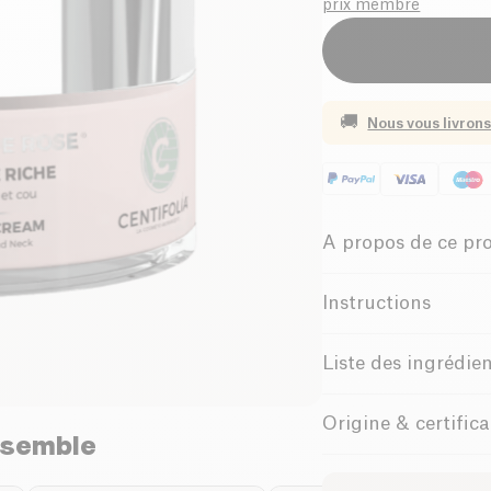
prix membre
🚚
Nous vous livrons
A propos de ce pr
Biologique
Instructions
Utilisation
La
Crème Riche Écl
Liste des ingrédie
pour les
peaux nor
Aqua, triglycéride ca
Appliquer matin et/ou
une synergie unique 
Origine & certific
Butyrospermum Parkii*
peau parfaitement dé
durable tout en illum
nsemble
de son de riz, acide p
apaisantes et antioxy
*Ingrédients issus de
Barbadensis*, extrait 
Persica*, extrait de f
naturelle, qui retient