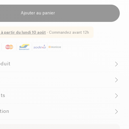
Ajouter au panier
 à partir du
lundi 10 août
·
Commandez avant 12h
oduit
at de Rose
de Centifolia est spécialement formulée
nts
males à sèches
, y compris les plus sensibles. Grâce à
prylique/caprique, carbonate de dicaprylyle, beurre de
 soir en légers massages sur le visage et le cou, sur une
de trois actifs, elle procure une
hydratation intense
et
ation
, glycérine, polyglycérine-3, stéarate de glycéryle, acide
maquillée et nettoyée.
inant le teint. La
Rose Centifolia
, riche en propriétés
almitique, acide stéarique, poudre de jus de feuille d'Aloe
dantes, est associée à de l’acide hyaluronique d’origine
 l’Agriculture Biologique
de fleur de Rosa Centifolia*, extrait de feuille de Prunus
ruit de Pyrus Malus*, extrait de fruit de Rubus Idaeus*,
 l’hydratation et lisse les ridules. La vitamine C vient