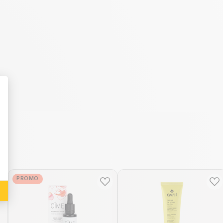
: Personalize Your Options
PROMO