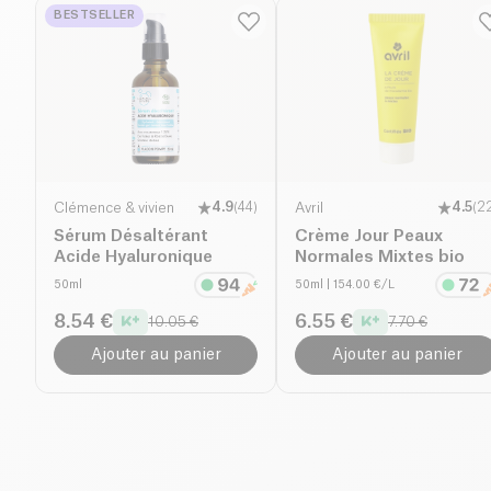
BESTSELLER
Clémence & vivien
4.9
(
44
)
Avril
4.5
(
2
Sérum Désaltérant
Crème Jour Peaux
Acide Hyaluronique
Normales Mixtes bio
50ml
50ml
| 154.00 €/L
8.54 €
6.55 €
10.05 €
7.70 €
Ajouter au panier
Ajouter au panier