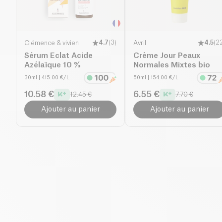
Clémence & vivien
4.7
(
3
)
Avril
4.5
(
2
Sérum Eclat Acide
Crème Jour Peaux
Azélaïque 10 %
Normales Mixtes bio
30ml
| 415.00 €/L
50ml
| 154.00 €/L
10.58 €
6.55 €
12.45 €
7.70 €
Ajouter au panier
Ajouter au panier