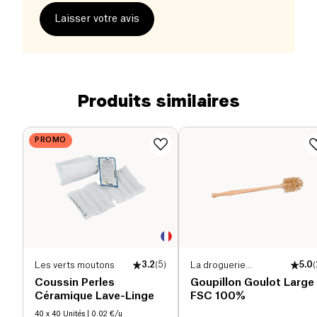
Laisser votre avis
Produits similaires
PROMO
Les verts moutons
3.2
(
5
)
La droguerie
5.0
(
écologique
Coussin Perles
Goupillon Goulot Large
Céramique Lave-Linge
FSC 100%
40 x 40 Unités
| 0.02 €/u