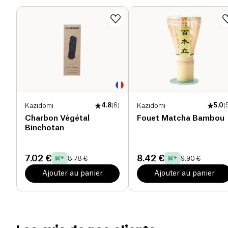
Kazidomi
4.8
(
6
)
Kazidomi
5.0
(
Charbon Végétal
Fouet Matcha Bambou
Binchotan
7.02 €
8.42 €
8.78 €
9.90 €
Ajouter au panier
Ajouter au panier