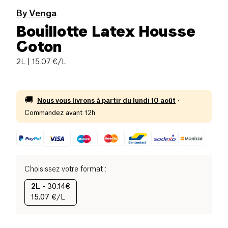
By Venga
Bouillotte Latex Housse
Coton
2L
| 15.07 €/L
🚚
Nous vous livrons à partir du
lundi 10 août
·
Commandez avant 12h
Choisissez votre format
:
2L
-
30.14€
15.07 €/L