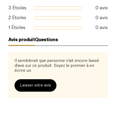
café courantes, garantissant une préparation rapide
3
Étoiles
0
avis
et pratique tout en préservant la qualité du café. En
choisissant
Biocafé
, vous optez pour un café
2
Étoiles
0
avis
respectueux de l'environnement et issu de sources
durables.
1
Étoiles
0
avis
Profitez d’un café d’exception à tout moment de la
Avis produit
Questions
journée, avec la garantie d’une production
responsable et équitable.
Il semblerait que personne n'ait encore laissé
d'avis sur ce produit. Soyez le premier à en
écrire un.
Laisser votre avis