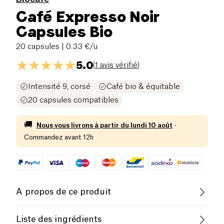
Café Expresso Noir
Capsules Bio
20 capsules
| 0.33 €/u
5.0
(
1 avis vérifié
)
Intensité 9, corsé
Café bio & équitable
20 capsules compatibles
🚚
Nous vous livrons à partir du
lundi 10 août
·
Commandez avant 12h
A propos de ce produit
Vegan
Sans gluten (ingrédients)
Liste des ingrédients