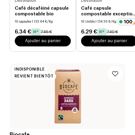
Destination
Destination
Café décaféiné capsule
Café capsule
compostable bio
compostable exceptio
bio
10 capsules
| 135.64 €/Kg
10 Unités
| 134.55 €/Kg
6.34 €
6.29 €
7.46 €
7.40 €
Ajouter au panier
Ajouter au panier
INDISPONIBLE
REVIENT BIENTÔT
Biocafe