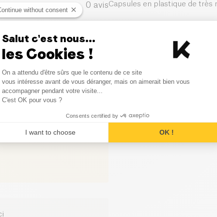
Capsules en plastique de très 
0
avis
Continue without consent
0
avis
Salut c'est nous...
les Cookies !
0
avis
Consent Management Platform
0
avis
On a attendu d'être sûrs que le contenu de ce site
Axeptio consent
vous intéresse avant de vous déranger, mais on aimerait bien vous
accompagner pendant votre visite...
1
avis
C'est OK pour vous ?
Consents certified by
I want to choose
OK !
ci