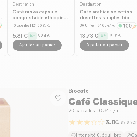
Destination
Destination
Café moka capsule
Café arabica selection
n
compostable éthiopie
dosettes souples bio
bio
10 capsules
| 124.36 €/Kg
36 Unités
| 64.60 €/Kg
5.81 €
13.73 €
6.84 €
16.15 €
Ajouter au panier
Ajouter au panier
Biocafe
Café Classique
20 capsules
| 0.34 €/u
3.0
(
2 avis vér
Intensité 8, équilibré
Ca