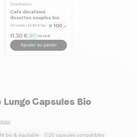
Destination
Café décaféiné
dosettes souples bio
36 Unités
| 54.88 €/Kg
11.30 €
16.14 €
Ajouter au panier
 Lungo Capsules Bio
ifiés
)
fé bio & équitable
20 capsules compatibles