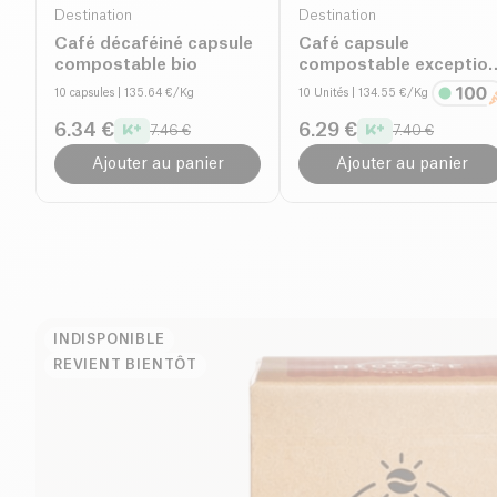
Destination
Destination
Café décaféiné capsule
Café capsule
compostable bio
compostable exceptio
bio
10 capsules
| 135.64 €/Kg
10 Unités
| 134.55 €/Kg
6.34 €
6.29 €
7.46 €
7.40 €
Ajouter au panier
Ajouter au panier
INDISPONIBLE
REVIENT BIENTÔT