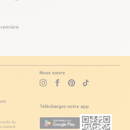
première
Nous suivre
ises
Téléchargez notre app
écoute du
 le samedi