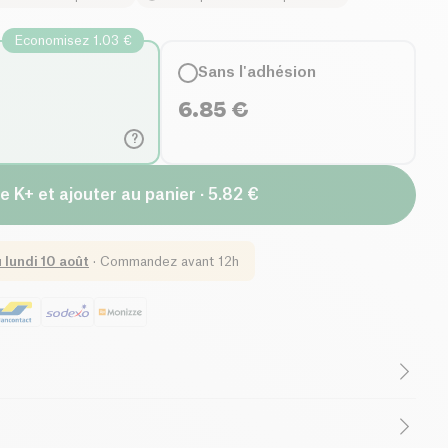
Economisez 1.03 €
Sans l'adhésion
6.85
€
?
e K+ et ajouter au panier · 5.82 €
u
lundi 10 août
·
Commandez avant 12h
(ingrédients)
Sans lactose (ingrédients)