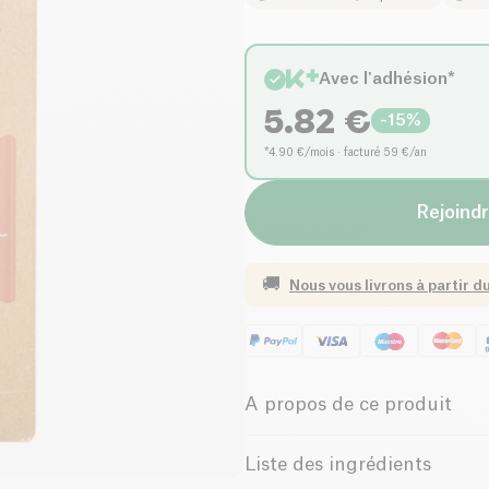
Avec l'adhésion*
5.82
€
-
15
%
*4.90 €/mois · facturé 59 €/an
Rejoindr
🚚
Nous vous livrons à partir d
A propos de ce produit
Vegan
Sans gluten 
Liste des ingrédients