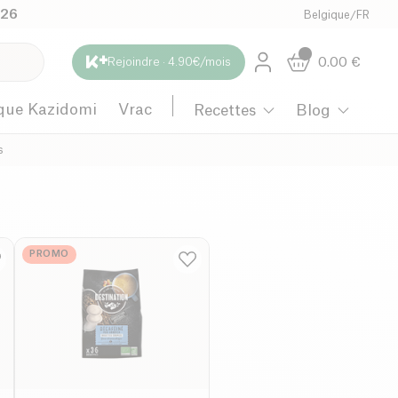
026
Belgique
/
FR
0.00
€
Rejoindre · 4.90€/mois
que Kazidomi
Vrac
Recettes
Blog
s
PROMO