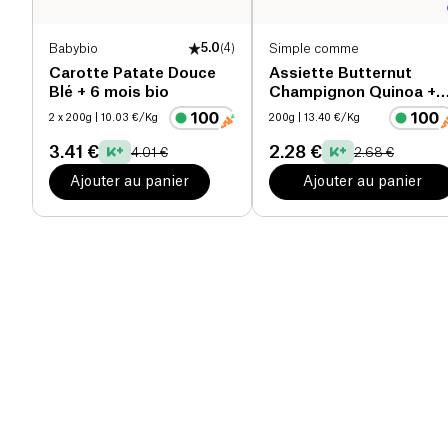
Babybio
5.0
(
4
)
Simple comme
Carotte Patate Douce
Assiette Butternut
Blé + 6 mois bio
Champignon Quinoa +
15 mois bio
2 x 200g
| 10.03 €/Kg
200g
| 13.40 €/Kg
3.41 €
2.28 €
4.01 €
2.68 €
Ajouter au panier
Ajouter au panier