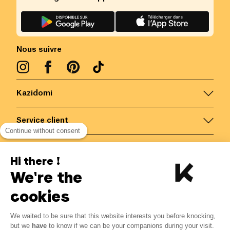
Nous suivre
Kazidomi
Service client
Continue without consent
Nous contacter
Hi there !
We're the
Belgique
/
FR
Paiements sécurisés via
cookies
We waited to be sure that this website interests you before knocking,
3.41
€
-
15
%
?
4.01
€
but we
have
to know if we can be your companions during your visit.
Economisez 0.60 € avec K+