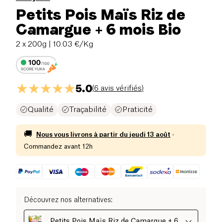
Petits Pois Maïs Riz de
Camargue + 6 mois Bio
2 x 200g
| 10.03 €/Kg
5.0
(
6 avis vérifiés
)
Qualité
Traçabilité
Praticité
🚚
Nous vous livrons à partir du
jeudi 13 août
·
Commandez avant 12h
Découvrez nos alternatives
:
Petits Pois Maïs Riz de Camargue + 6