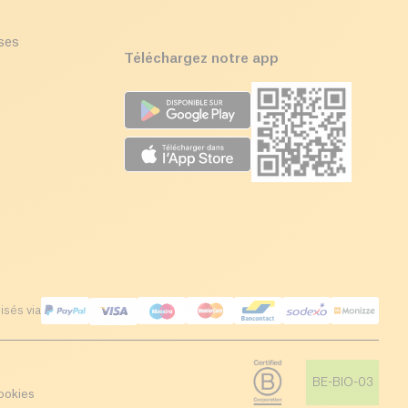
ises
Téléchargez notre app
isés via
BE-BIO-03
ookies