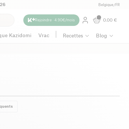
026
Belgique
/
FR
0.00
€
Rejoindre · 4.90€/mois
que Kazidomi
Vrac
Recettes
Blog
équents