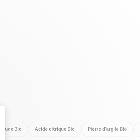
 Soude Bio
Acide citrique Bio
Pierre d'argile Bio
: Personalize Your Options