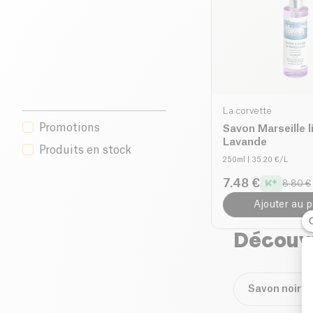
La corvette
Promotions
Savon Marseille l
Lavande
Produits en stock
250ml
| 35.20 €/L
7.48 €
8.80 €
Ajouter au p
Découvr
Savon noir B