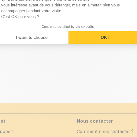
Axeptio consent
vous intéresse avant de vous déranger, mais on aimerait bien vous
accompagner pendant votre visite...
C'est OK pour vous ?
 marques de la catégorie Savo
Consents certified by
I want to choose
OK !
ent
Nous contacter
support
Comment nous contacter ?