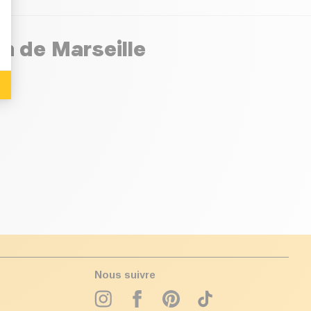
n de Marseille
Nous suivre