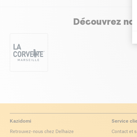
Découvrez nos
Kazidomi
Service cli
Retrouvez-nous chez Delhaize
Contact et 