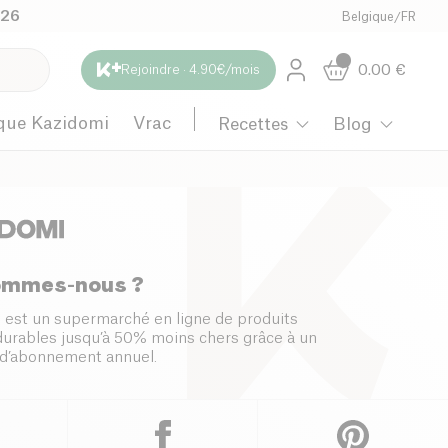
026
Belgique
/
FR
0.00
€
Rejoindre · 4.90€/mois
que Kazidomi
Vrac
Recettes
Blog
ommes-nous ?
 est un supermarché en ligne de produits
 durables jusqu’à 50% moins chers grâce à un
d’abonnement annuel.