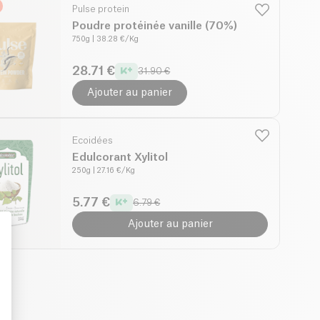
Pulse protein
Poudre protéinée vanille (70%)
750g
| 38.28 €/Kg
28.71 €
31.90 €
Ajouter au panier
Ecoidées
Edulcorant Xylitol
250g
| 27.16 €/Kg
5.77 €
6.79 €
Ajouter au panier
: Personalize Your Options