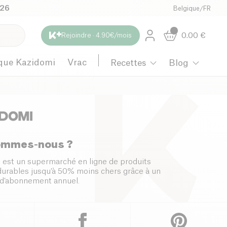
026
Belgique
/
FR
0.00
€
Rejoindre · 4.90€/mois
que Kazidomi
Vrac
Recettes
Blog
ommes-nous ?
 est un supermarché en ligne de produits
 durables jusqu’à 50% moins chers grâce à un
d’abonnement annuel.