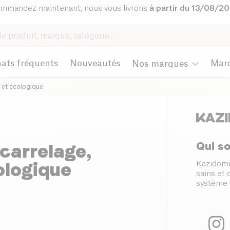
mmandez maintenant, nous vous livrons
à partir du 13/08/2
ats fréquents
Nouveautés
Mar
Nos marques
e et écologique
Qui s
 carrelage,
ologique
Kazidomi
sains et
système 