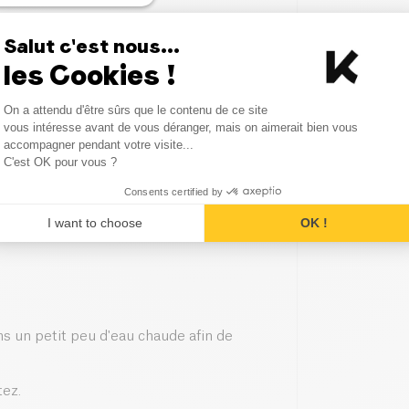
Salut c'est nous...
les Cookies !
 la manipulation du percarbonate et
vent avoir lieu lors du mélange
Consent Management Platform
On a attendu d'être sûrs que le contenu de ce site
n ventilée.
Axeptio consent
vous intéresse avant de vous déranger, mais on aimerait bien vous
accompagner pendant votre visite...
C'est OK pour vous ?
ns 1L d'eau chaude.
Consents certified by
frottez.
I want to choose
OK !
ns un petit peu d'eau chaude afin de
tez.