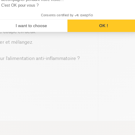
C'est OK pour vous ?
itron, 1 càs de miel et 1 càc de
Consents certified by
I want to choose
OK !
pomme pelée en fine tranche, 1
ge coupé en deux.
ier et mélangez.
ur l'alimentation anti-inflammatoire ?