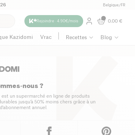
026
Belgique
/
FR
0.00
€
Rejoindre · 4.90€/mois
que Kazidomi
Vrac
Recettes
Blog
ommes-nous ?
 est un supermarché en ligne de produits
 durables jusqu’à 50% moins chers grâce à un
d’abonnement annuel.