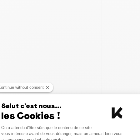
Continue without consent
Salut c'est nous...
les Cookies !
Consent Management Platform
On a attendu d'être sûrs que le contenu de ce site
Axeptio consent
vous intéresse avant de vous déranger, mais on aimerait bien vous
accompagner pendant votre visite...