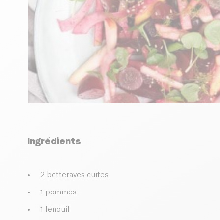
Ingrédients
2 betteraves cuites
1 pommes
1 fenouil