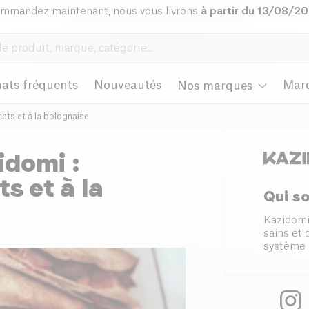
mmandez maintenant, nous vous livrons
à partir du 13/08/2
ats fréquents
Nouveautés
Mar
Nos marques
cats et à la bolognaise
idomi :
s et à la
Qui s
Kazidomi
sains et
système 