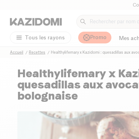
Co
Promo
Tous les rayons
Mes ach
Accueil
Recettes
Healthylifemary x Kazidomi : quesadillas aux avo
Healthylifemary x Kaz
quesadillas aux avocat
bolognaise