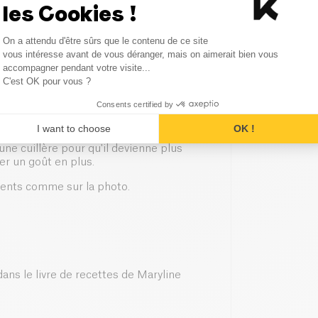
les Cookies !
Consent Management Platform
On a attendu d'être sûrs que le contenu de ce site
Axeptio consent
vous intéresse avant de vous déranger, mais on aimerait bien vous
accompagner pendant votre visite...
 chauffer si envie).
C'est OK pour vous ?
Consents certified by
I want to choose
OK !
une cuillère pour qu'il devienne plus
er un goût en plus.
dients comme sur la photo.
dans le livre de recettes de Maryline