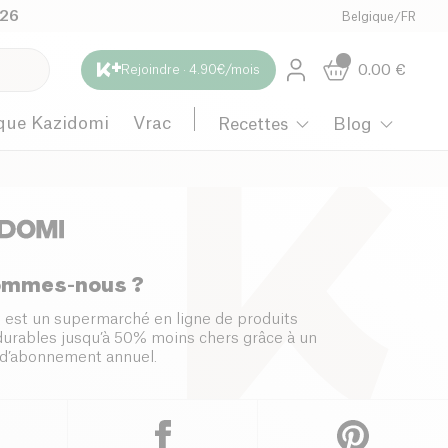
026
Belgique
/
FR
0.00
€
Rejoindre · 4.90€/mois
que Kazidomi
Vrac
Recettes
Blog
ommes-nous ?
 est un supermarché en ligne de produits
 durables jusqu’à 50% moins chers grâce à un
d’abonnement annuel.