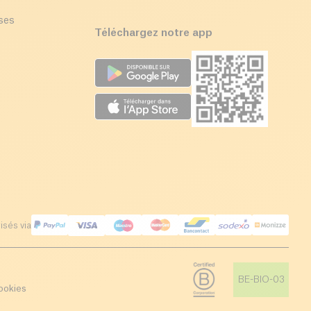
ises
Téléchargez notre app
isés via
BE-BIO-03
ookies