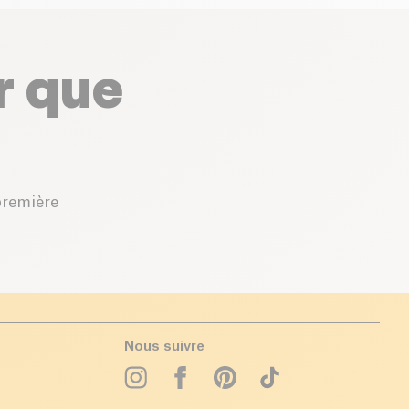
r que
première
Nous suivre