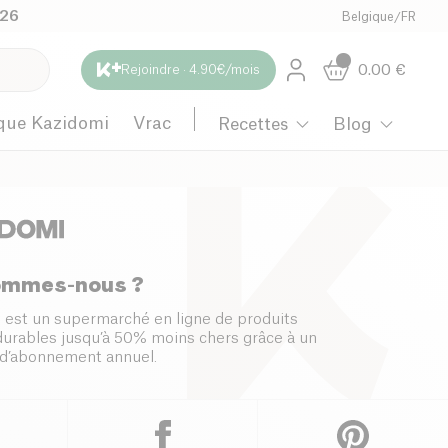
026
Belgique
/
FR
0.00
€
Rejoindre · 4.90€/mois
que Kazidomi
Vrac
Recettes
Blog
ommes-nous ?
 est un supermarché en ligne de produits
 durables jusqu’à 50% moins chers grâce à un
d’abonnement annuel.