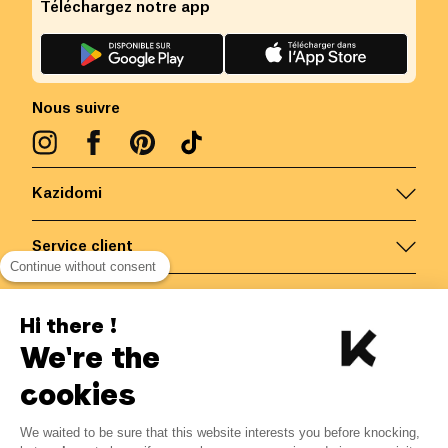
Téléchargez notre app
Nous suivre
Kazidomi
Service client
Continue without consent
Nous contacter
Hi there !
We're the
Belgique
/
FR
Paiements sécurisés via
cookies
We waited to be sure that this website interests you before knocking,