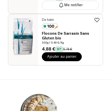
Me notifier
De halm
Flocons De Sarrasin Sans
Gluten bio
500g
| 11.48 €/Kg
4.88 €
5.74 €
Ajouter au panier