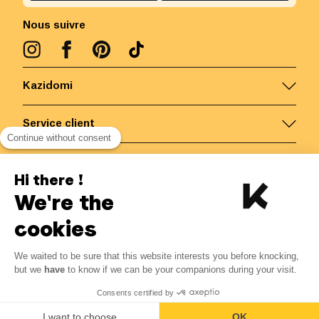
Nous suivre
Kazidomi
Service client
Continue without consent
Nous contacter
Hi there !
We're the
Belgique
/
FR
Paiements sécurisés via
cookies
We waited to be sure that this website interests you before knocking,
but we
have
to know if we can be your companions during your visit.
© Kazidomi
2026
BE-BIO-03
Consents certified by
Tous droits réservés
I want to choose
OK