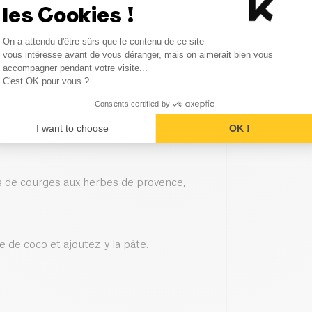
les Cookies !
Consent Management Platform
On a attendu d'être sûrs que le contenu de ce site
Axeptio consent
vous intéresse avant de vous déranger, mais on aimerait bien vous
accompagner pendant votre visite...
C'est OK pour vous ?
Consents certified by
lues avec l’eau, laissez reposer
I want to choose
OK !
nes de courges aux herbes de provence,
 de coco et ajoutez-y la pâte.