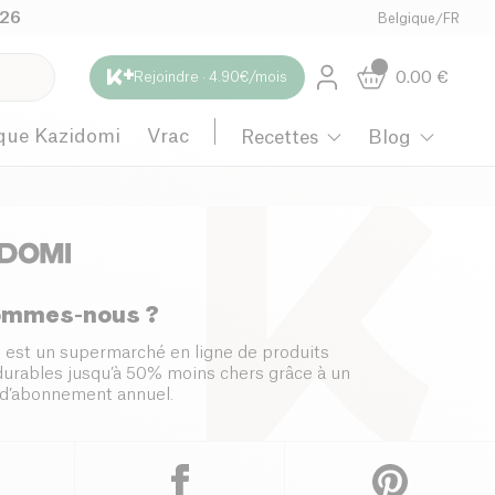
026
Belgique
/
FR
0.00
€
Rejoindre · 4.90€/mois
que Kazidomi
Vrac
Recettes
Blog
ommes-nous ?
 est un supermarché en ligne de produits
 durables jusqu’à 50% moins chers grâce à un
d’abonnement annuel.