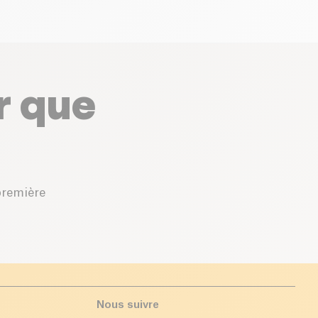
r que
première
Nous suivre