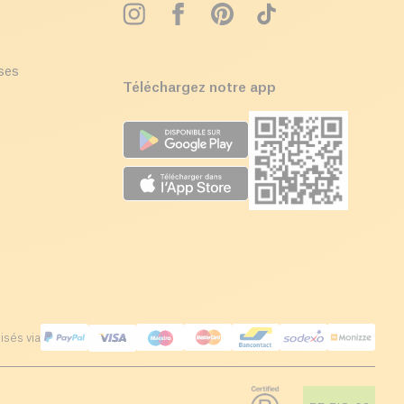
ises
Téléchargez notre app
isés via