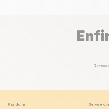
Enfi
Recevez
Kazidomi
Service cli