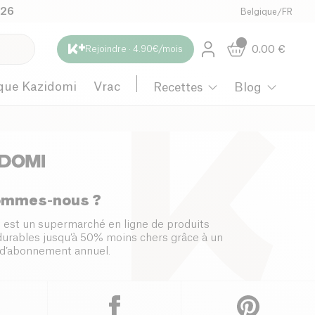
026
Belgique
/
FR
0.00
€
Rejoindre · 4.90€/mois
que Kazidomi
Vrac
Recettes
Blog
ommes-nous ?
 est un supermarché en ligne de produits
 durables jusqu’à 50% moins chers grâce à un
d’abonnement annuel.