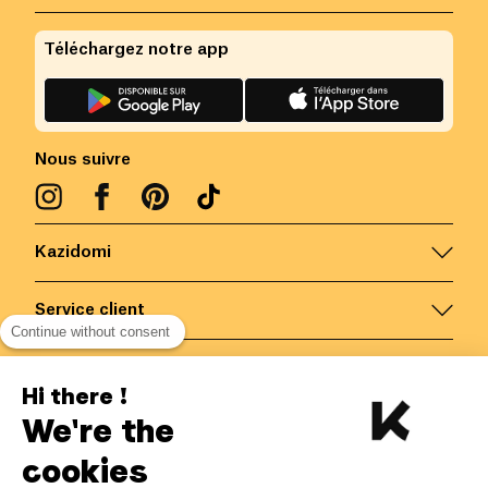
Téléchargez notre app
Nous suivre
Kazidomi
Service client
Continue without consent
Nous contacter
Hi there !
We're the
Belgique
/
FR
Paiements sécurisés via
cookies