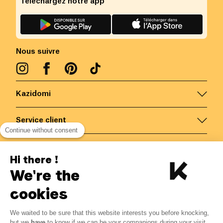
Téléchargez notre app
Nous suivre
Kazidomi
Service client
Continue without consent
Nous contacter
Hi there !
We're the
Belgique
/
FR
Paiements sécurisés via
cookies
We waited to be sure that this website interests you before knocking,
but we
have
to know if we can be your companions during your visit.