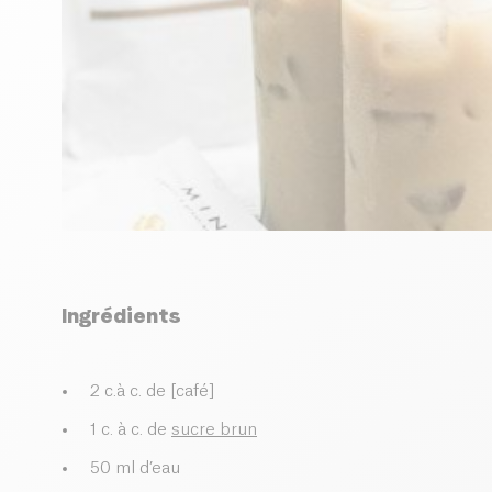
Ingrédients
2 c.à c. de [café]
1 c. à c. de
sucre brun
50 ml d’eau