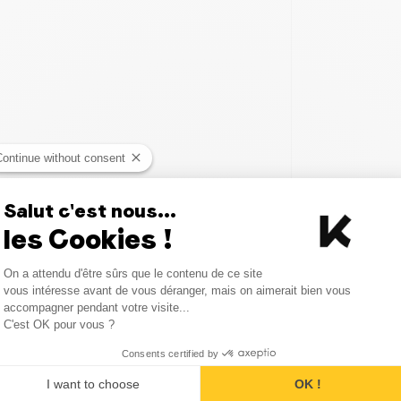
Continue without consent
Salut c'est nous...
les Cookies !
Consent Management Platform
On a attendu d'être sûrs que le contenu de ce site
Axeptio consent
vous intéresse avant de vous déranger, mais on aimerait bien vous
accompagner pendant votre visite...
C'est OK pour vous ?
er jusqu'à obtenir un mélange
Consents certified by
I want to choose
OK !