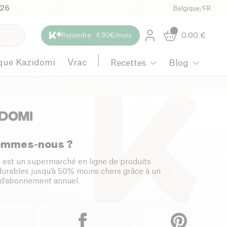
026
Belgique
/
FR
0.00
€
Rejoindre · 4.90€/mois
que Kazidomi
Vrac
Recettes
Blog
ommes-nous ?
 est un supermarché en ligne de produits
 durables jusqu’à 50% moins chers grâce à un
d’abonnement annuel.