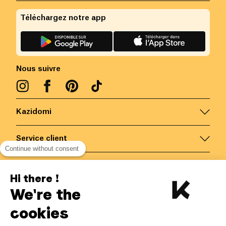
Téléchargez notre app
Nous suivre
Kazidomi
Service client
Continue without consent
Nous contacter
Hi there !
We're the
Belgique
/
FR
Paiements sécurisés via
cookies