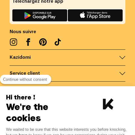
Téléchargez notre app
Nous suivre
Kazidomi
Service client
Continue without consent
Nous contacter
Hi there !
We're the
Belgique
/
FR
Paiements sécurisés via
cookies
We waited to be sure that this website interests you before knocking,