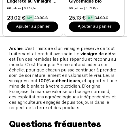
Légèreté au Vinaigre de
Glycémique bio
Cidre bio
60 gelules
| 0.47 €/u
60 gelules
| 0.52 €/u
23.02 €
25.13 €
29.90 €
34.90 €
Ajouter au panier
Ajouter au panier
Archie
, c'est l'histoire d'un vinaigre préservé de tout
traitement et produit avec soin. Le
vinaigre de cidre
est l’un des remèdes les plus répandu et reconnu au
monde. C'est Pourquoi Archie entend aider à son
échelle, pour que chacun puisse continuer à prendre
soin de soi naturellement en valorisant le vrai. Leurs
vinaigres sont
100% authentiques
, et apportent une
mine de bienfaits à votre quotidien. D'origine
Française, la marque valorise un bocage normand,
des exploitations agroécologiques indépendantes et
des agriculteurs engagés depuis toujours dans le
respect de la terre et des produits.
Questions fréquentes