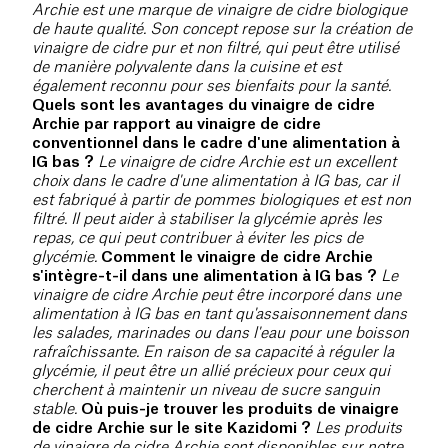
Archie est une marque de vinaigre de cidre biologique
de haute qualité. Son concept repose sur la création de
vinaigre de cidre pur et non filtré, qui peut être utilisé
de manière polyvalente dans la cuisine et est
également reconnu pour ses bienfaits pour la santé.
Quels sont les avantages du vinaigre de cidre
Archie par rapport au vinaigre de cidre
conventionnel dans le cadre d'une alimentation à
IG bas ?
Le vinaigre de cidre Archie est un excellent
choix dans le cadre d'une alimentation à IG bas, car il
est fabriqué à partir de pommes biologiques et est non
filtré. Il peut aider à stabiliser la glycémie après les
repas, ce qui peut contribuer à éviter les pics de
glycémie.
Comment le vinaigre de cidre Archie
s'intègre-t-il dans une alimentation à IG bas ?
Le
vinaigre de cidre Archie peut être incorporé dans une
alimentation à IG bas en tant qu'assaisonnement dans
les salades, marinades ou dans l'eau pour une boisson
rafraîchissante. En raison de sa capacité à réguler la
glycémie, il peut être un allié précieux pour ceux qui
cherchent à maintenir un niveau de sucre sanguin
stable.
Où puis-je trouver les produits de vinaigre
de cidre Archie sur le site Kazidomi ?
Les produits
de vinaigre de cidre Archie sont disponibles sur notre