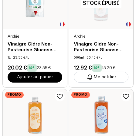
STOCK ÉPUISÉ
Archie
Archie
Vinaigre Cidre Non-
Vinaigre Cidre Non-
Pasteurisé Glucose
Pasteurisé Glucose
Goddess bio
Goddess bio
1L
| 23.55 €/L
500ml
| 30.40 €/L
20.02 €
12.92 €
23.55 €
15.20 €
Ajouter au panier
Me notifier
PROMO
PROMO