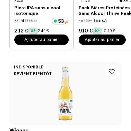
Pace
Thrive
5.0
(
Biere IPA sans alcool
Pack Bières Protéinées
isotonique
Sans Alcool Thrive Pea
330ml
| 7.55 €/L
4 x 330ml
| 8.11 €/L
2.12 €
9.10 €
2.49 €
10.70 €
Ajouter au panier
Ajouter au panier
INDISPONIBLE
REVIENT BIENTÔT
Wignac