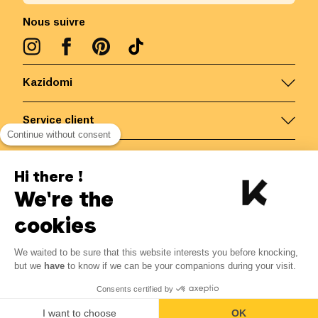
Nous suivre
Kazidomi
Service client
Continue without consent
Nous contacter
Hi there !
We're the
Belgique
/
FR
Paiements sécurisés via
cookies
We waited to be sure that this website interests you before knocking,
2.16
€
-
15
%
?
2.54
€
but we
have
to know if we can be your companions during your visit.
Economisez 0.38 € avec K+
© Kazidomi
2026
BE-BIO-03
Consents certified by
Tous droits réservés
Me notifier
I want to choose
OK