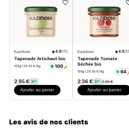
Protéines (g)
5 g
Sel (g)
0.13 g
Kazidomi
4.8
(
111
)
Kazidomi
4.9
(
5
Tapenade Artichaut bio
Tapenade Tomate
Séchée bio
100g
| 29.50 €/Kg
100g
| 29.50 €/Kg
2.95 €
2.36 €
2.95 €
Ajouter au panier
Ajouter au panier
Les avis de nos clients