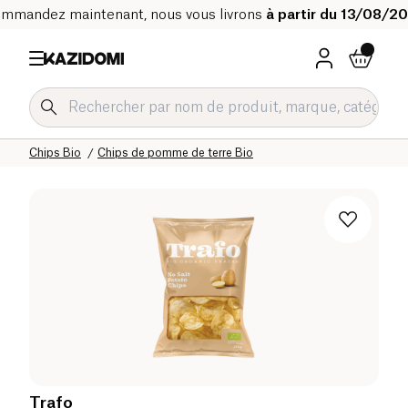
mmandez maintenant, nous vous livrons
à partir du 13/08/2
Accueil
Notre catalogue bio
Epicerie salée Bio
Snacks salés et apéritifs Bio
Chips Bio
Chips de pomme de terre Bio
Trafo