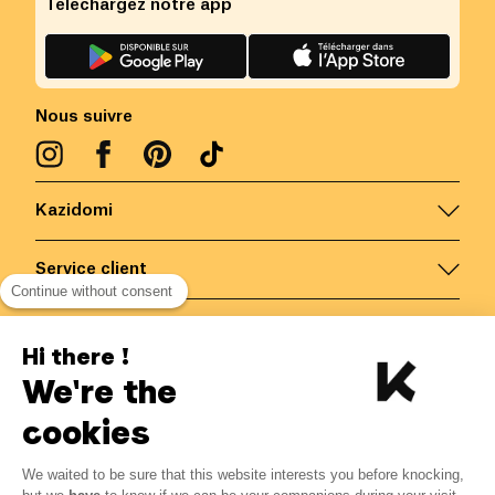
Téléchargez notre app
Nous suivre
Kazidomi
Service client
Continue without consent
Nous contacter
Hi there !
We're the
Belgique
/
FR
Paiements sécurisés via
cookies
We waited to be sure that this website interests you before knocking,
1.63
€
-
15
%
?
1.92
€