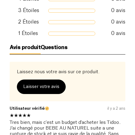
d'une technologie de canaux avancée qui offre
jusqu'à 12 heures de protection anti-fuite,
3
Étoiles
0
avis
réduisant significativement les risques d'irritation.
2
Étoiles
0
avis
De plus, un
témoin d'humidité
innovant change de
couleur au contact de l'urine, permettant aux
1
Étoiles
0
avis
parents de savoir quand il est temps de changer la
couche.
Avis produit
Questions
En choisissant les couches écologiques de Tidoo,
fabriquées en France et certifiées par les
labels
FSC et Nordic Swan
, les parents adoptent une
Laissez nous votre avis sur ce produit.
démarche respectueuse de l'environnement. Cette
initiative soutient non seulement des pratiques de
Laisser votre avis
production durable, mais contribue également à
l'économie locale, renforçant l'engagement de
Tidoo envers un avenir plus vert et plus juste pour
Utilisateur vérifié
il y a 2 ans
tous.
Tres bien, mais c'est un budget d'acheter les Tidoo..
J'ai changé pour BEBE AU NATUREL suite a une
rupture de stock et je suis ravie de la qualité. Sans