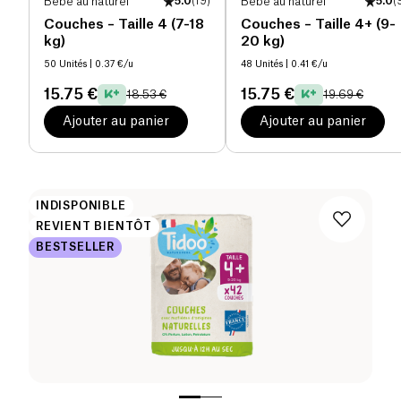
Bébé au naturel
5.0
(
19
)
Bébé au naturel
5.0
(
Couches – Taille 4 (7-18
Couches – Taille 4+ (9-
kg)
20 kg)
50 Unités
| 0.37 €/u
48 Unités
| 0.41 €/u
15.75 €
15.75 €
18.53 €
19.69 €
Ajouter au panier
Ajouter au panier
INDISPONIBLE
REVIENT BIENTÔT
BESTSELLER