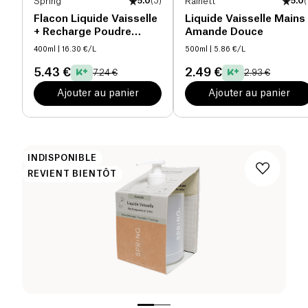
Spring
5.0
(
3
)
Rainett
5.0
(
Flacon Liquide Vaisselle
Liquide Vaisselle Mains
+ Recharge Poudre
Amande Douce
Citron
400ml
| 16.30 €/L
500ml
| 5.86 €/L
5.43 €
2.49 €
7.24 €
2.93 €
Ajouter au panier
Ajouter au panier
INDISPONIBLE
REVIENT BIENTÔT