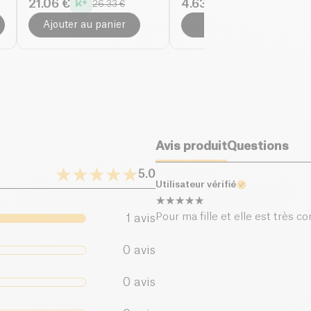
21.06 €
4.63 €
26.33 €
6.62 €
Sel (g)
Ajouter au panier
Ajouter au panier
Avis produit
Questions
5.0
Utilisateur vérifié
Pour ma fille et elle est très c
1
avis
0
avis
0
avis