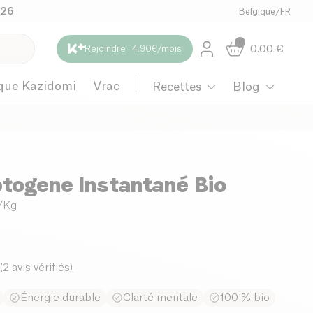
026
Belgique
/
FR
0.00
€
Rejoindre · 4.90€/mois
que Kazidomi
Vrac
Recettes
Blog
togene Instantané Bio
€/Kg
0
(
2 avis vérifiés
)
Énergie durable
Clarté mentale
100 % bio