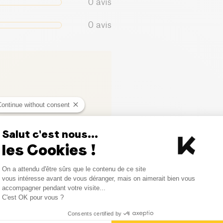
0
avis
0
avis
Continue without consent
Salut c'est nous...
les Cookies !
ci
Consent Management Platform
On a attendu d'être sûrs que le contenu de ce site
Axeptio consent
vous intéresse avant de vous déranger, mais on aimerait bien vous
accompagner pendant votre visite...
C'est OK pour vous ?
Consents certified by