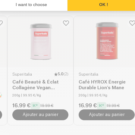
Produits similaires
I want to choose
OK !
Superitalia
5.0
(
2
)
Superitalia
Café Beauté & Éclat
Café HYROX Énergie
Collagène Vegan
Durable Lion's Mane
Instantané
200g
| 99.95 €/Kg
200g
| 99.95 €/Kg
16.99 €
16.99 €
19.99 €
19.99 €
Ajouter au panier
Ajouter au panier