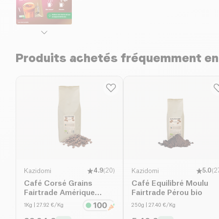
Produits achetés fréquemment e
Kazidomi
4.9
(
20
)
Kazidomi
5.0
(
2
Café Corsé Grains
Café Equilibré Moulu
Fairtrade Amérique
Fairtrade Pérou bio
Latine & Tanzanie bio
1Kg
| 27.92 €/Kg
250g
| 27.40 €/Kg