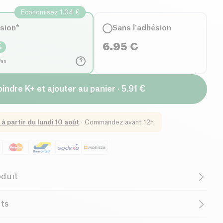
Economisez 1.04 €
ésion*
Sans l'adhésion
6.95
€
%
?
/an
oindre K+ et ajouter au panier · 5.91 €
 à partir du
lundi 10 août
·
Commandez avant 12h
oduit
ns gluten (ingrédients)
Sans lactose (ingrédients)
nts
Biologique
Végétarien
), lion's mane*, shiitake*, reishi*, guarana*, arôme naturel