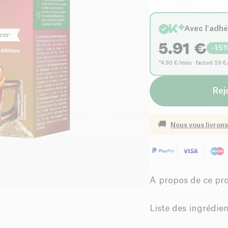
Avec l'adh
5.91
€
-
15
*4.90 €/mois · facturé 59 €
Rej
🚚
Nous vous livrons
A propos de ce pr
Vegan
Sa
Liste des ingrédie
Pauvre en sel
Café instantané* (60 %