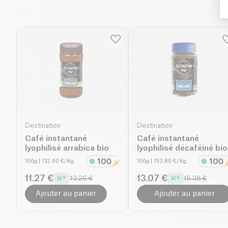
Destination
Destination
Café instantané
Café instantané
lyophilisé arrabica bio
lyophilisé décaféiné bio
100g
| 132.60 €/Kg
100g
| 153.80 €/Kg
11.27 €
13.07 €
13.26 €
15.38 €
Ajouter au panier
Ajouter au panier