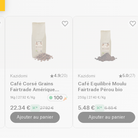
Kazidomi
4.9
(
20
)
Kazidomi
5.0
(
27
)
Café Corsé Grains
Café Equilibré Moulu
Fairtrade Amérique
Fairtrade Pérou bio
Latine & Tanzanie bio
1Kg
| 27.92 €/Kg
250g
| 27.40 €/Kg
22.34 €
5.48 €
27.92 €
6.85 €
Ajouter au panier
Ajouter au panier