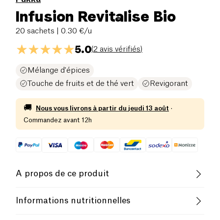
Infusion Revitalise Bio
20 sachets
| 0.30 €/u
5.0
(
2 avis vérifiés
)
Mélange d'épices
Touche de fruits et de thé vert
Revigorant
🚚
Nous vous livrons à partir du
jeudi 13 août
·
Commandez avant 12h
A propos de ce produit
Vegan
Sans gluten (ingrédients)
Informations nutritionnelles
Sans lactose (ingrédients)
Pauvre en sel