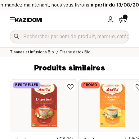
mmandez maintenant, nous vous livrons
à partir du 13/08/2
Accueil
Notre catalogue bio
Boissons Bio
Thé et tisane Bio
Tisanes et infusions Bio
Tisane detox Bio
Produits similaires
BESTSELLER
PROMO