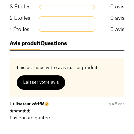
laissant infuser dans l'eau fraîchement bouillie
3
Étoiles
0
avis
jusqu'à 15 minutes. Chaque carton de Pukka
contient 20 sachets de thé emballé individuel, tous
2
Étoiles
0
avis
100% biodégradable et compostable.
1
Étoiles
0
avis
100% d'ingrédients issus de l'agriculture
biologique et de l'éthique : Écorce de cannelle
Avis produit
Questions
(25%), écorce d'orange, fleur de sureau, graine de
cardamome (10%), racine de réglisse, racine de
gingembre (7%), thé vert, feuille de menthe verte,
Laissez nous votre avis sur ce produit.
girofle, poivre noir.
Laisser votre avis
Utilisateur vérifié
il y a 5 ans
Pas encore goûtée