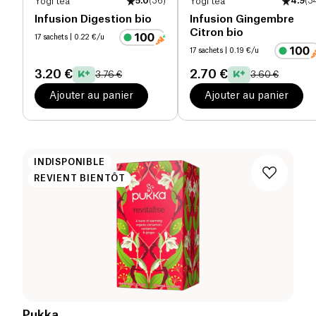
Yogi tea
5.0
(
36
)
Yogi tea
4.9
(
3
Infusion Digestion bio
Infusion Gingembre
Citron bio
17 sachets
| 0.22 €/u
17 sachets
| 0.19 €/u
3.20 €
2.70 €
3.76 €
3.60 €
Ajouter au panier
Ajouter au panier
INDISPONIBLE
REVIENT BIENTÔT
Pukka