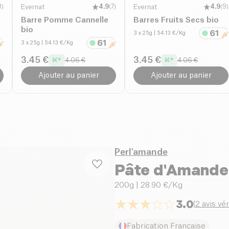
3
)
Evernat
4.9
(
7
)
Evernat
4.9
(
9
)
Barre Pomme Cannelle
Barres Fruits Secs bio
bio
3 x 25g
| 54.13 €/Kg
3 x 25g
| 54.13 €/Kg
3.45 €
3.45 €
4.06 €
4.06 €
Ajouter au panier
Ajouter au panier
Perl'amande
Pâte d'Amande
200g
| 28.90 €/Kg
3.0
(
2 avis vér
Fabrication Française