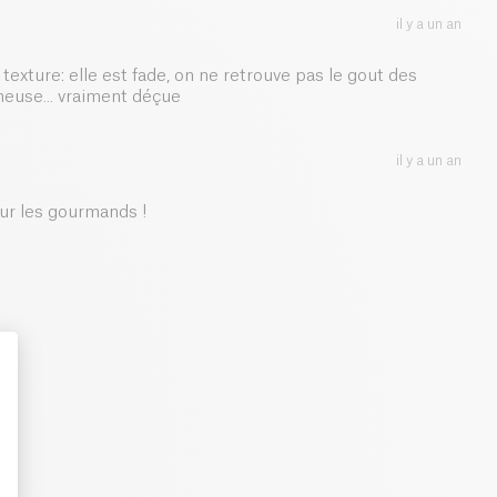
il y a un an
0.06 g
 texture: elle est fade, on ne retrouve pas le gout des
ineuse... vraiment déçue
il y a un an
our les gourmands !
: Personalize Your Options