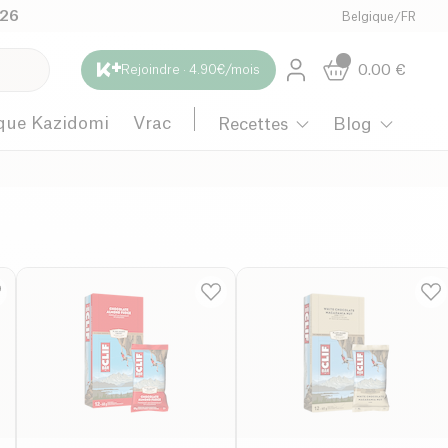
026
Belgique
/
FR
0.00
€
Rejoindre · 4.90€/mois
que Kazidomi
Vrac
Recettes
Blog