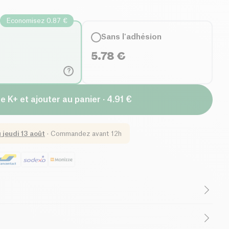
Economisez 0.87 €
Sans l'adhésion
5.78
€
?
e K+ et ajouter au panier · 4.91 €
u
jeudi 13 août
·
Commandez avant 12h
(ingrédients)
Sans lactose (ingrédients)