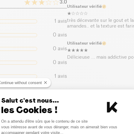
3.0
Utilisateur vérifié
Sel (g)
très décevante sur le gout et la
1
avis
amandes... et la texture est far
0
avis
Utilisateur vérifié
0
avis
Délicieuse …. mais addictive p
0
avis
1
avis
Continue without consent
Salut c'est nous...
les Cookies !
Consent Management Platform
On a attendu d'être sûrs que le contenu de ce site
Axeptio consent
vous intéresse avant de vous déranger, mais on aimerait bien vous
accompagner pendant votre visite...