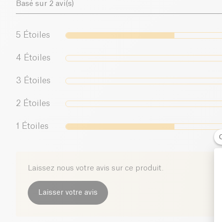
Basé sur 2 avi(s)
5
Étoiles
4
Étoiles
3
Étoiles
2
Étoiles
1
Étoiles
Laissez nous votre avis sur ce produit.
Laisser votre avis