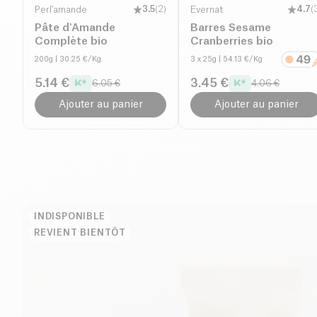
Perl'amande
3.5
(
2
)
Evernat
4.7
(
Pâte d'Amande
Barres Sesame
Complète bio
Cranberries bio
200g
| 30.25 €/Kg
3 x 25g
| 54.13 €/Kg
5.14 €
3.45 €
6.05 €
4.06 €
Ajouter au panier
Ajouter au panier
INDISPONIBLE
REVIENT BIENTÔT