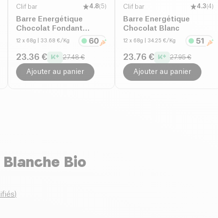
Clif bar
4.8
(
5
)
Clif bar
4.3
(
4
)
Barre Energétique
Barre Energétique
Chocolat Fondant
Chocolat Blanc
Amandes
12 x 68g
| 33.68 €/Kg
12 x 68g
| 34.25 €/Kg
23.36 €
23.76 €
27.48 €
27.95 €
Ajouter au panier
Ajouter au panier
 Blanche Bio
ifiés
)