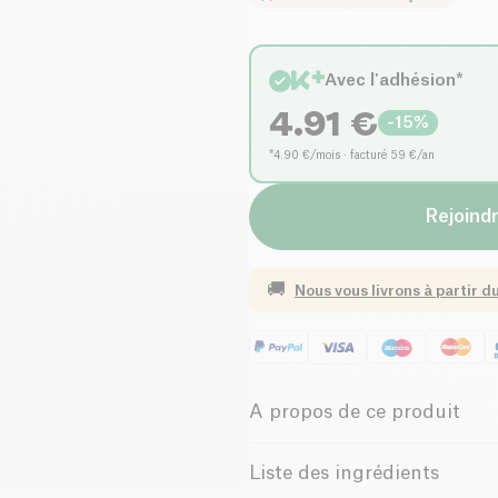
Avec l'adhésion*
4.91
€
-
15
%
*4.90 €/mois · facturé 59 €/an
Rejoindr
🚚
Nous vous livrons à partir d
A propos de ce produit
Vegan
Sans gluten 
Liste des ingrédients