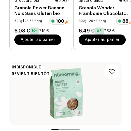
Great granola
5.0
(
2
)
Great granola
4.3
(
Granola Power Banane
Granola Wonder
Noix Sans Gluten bio
Framboise Chocolat
Sans Gluten bio
300g
| 23.83 €/Kg
300g
| 25.43 €/Kg
6.08 €
6.49 €
7.15 €
7.63 €
Ajouter au panier
Ajouter au panier
INDISPONIBLE
REVIENT BIENTÔT