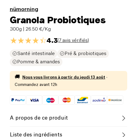
nümorning
Granola Probiotiques
300g
| 26.50 €/Kg
4.3
(
7 avis vérifiés
)
Santé intestinale
Pré & probiotiques
Pomme & amandes
🚚
Nous vous livrons à partir du
jeudi 13 août
·
Commandez avant 12h
A propos de ce produit
Vegan
Sans lactose (ingrédients)
Liste des ingrédients