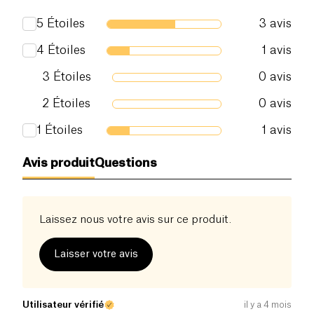
sont localisées dans notre intestin. En prenant soin
5
Étoiles
3
avis
de votre système digestif, vous prenez soin de
Sel (g)
0 g
votre santé dans sa globalité !
4
Étoiles
1
avis
Et cerise sur le gâteau, son emballage est
100%
3
Étoiles
0
avis
recyclable.
2
Étoiles
0
avis
1
Étoiles
1
avis
Avis produit
Questions
Laissez nous votre avis sur ce produit.
Laisser votre avis
Utilisateur vérifié
il y a 4 mois