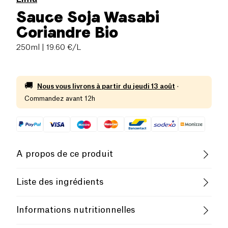
Sauce Soja Wasabi
Coriandre Bio
250ml
| 19.60 €/L
🚚
Nous vous livrons à partir du
jeudi 13 août
·
Commandez avant 12h
A propos de ce produit
Vegan
Sans gluten (ingrédients)
Liste des ingrédients
Sans lactose (ingrédients)
Biologique
Tamari* 64,8% (eau,
SOJA
*, sel marin, alcool*, A.
Informations nutritionnelles
oryzae), eau, amidon de maïs*, coriandre* 1,8%,
raifort*, wasabi en poudre* 0,7% (raifort*, wasabi*).
Végétarien