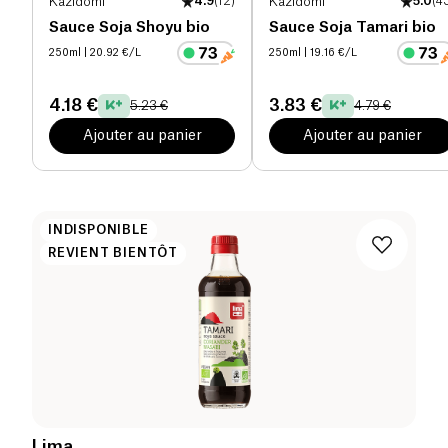
Kazidomi
4.9
(
12
)
Kazidomi
5.0
(
4
Sauce Soja Shoyu bio
Sauce Soja Tamari bio
250ml
| 20.92 €/L
250ml
| 19.16 €/L
4.18 €
3.83 €
5.23 €
4.79 €
Ajouter au panier
Ajouter au panier
INDISPONIBLE
REVIENT BIENTÔT
Lima