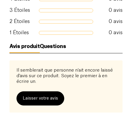
parfaitement à une alimentation équilibrée dès 12
3
Étoiles
0
avis
mois. Les ingrédients sont soigneusement
sélectionnés pour garantir leur qualité et leur
2
Étoiles
0
avis
traçabilité.
1
Étoiles
0
avis
Avis produit
Questions
Il semblerait que personne n'ait encore laissé
d'avis sur ce produit. Soyez le premier à en
écrire un.
Laisser votre avis