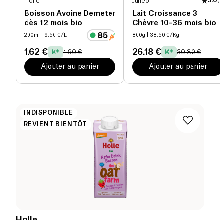
Holle
Junéo
5.0
(
Boisson Avoine Demeter
Lait Croissance 3
dès 12 mois bio
Chèvre 10-36 mois bio
200ml
| 9.50 €/L
800g
| 38.50 €/Kg
1.62 €
26.18 €
1.90 €
30.80 €
Ajouter au panier
Ajouter au panier
INDISPONIBLE
REVIENT BIENTÔT
Holle