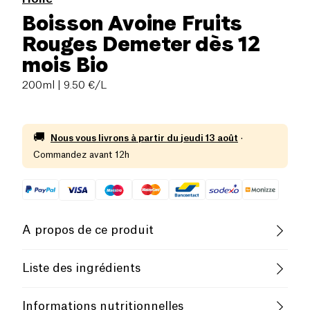
Boisson Avoine Fruits
Rouges Demeter dès 12
mois Bio
200ml
| 9.50 €/L
🚚
Nous vous livrons à partir du
jeudi 13 août
·
Commandez avant 12h
A propos de ce produit
Sans gluten (ingrédients)
Pauvre en sel
Liste des ingrédients
Biologique
boisson à l
’
avoine
84% (eau,
avoine
complète** 9,7%
Informations nutritionnelles
(fermentée)), purée de fraises** 7%, purée de