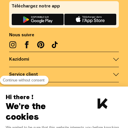
Téléchargez notre app
Nous suivre
Kazidomi
Service client
Continue without consent
Nous contacter
Hi there !
We're the
Belgique
/
FR
Paiements sécurisés via
cookies
We waited to be sure that this website interests you before knocking,