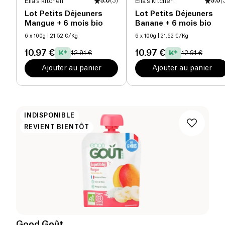
Ella's kitchen
5.0
(
3
)
Ella's kitchen
5.0
(
Lot Petits Déjeuners
Lot Petits Déjeuners
Mangue + 6 mois bio
Banane + 6 mois bio
6 x 100g
| 21.52 €/Kg
6 x 100g
| 21.52 €/Kg
10.97 €
10.97 €
12.91 €
12.91 €
Ajouter au panier
Ajouter au panier
INDISPONIBLE
REVIENT BIENTÔT
Good Goût