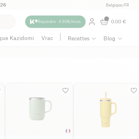
026
Belgique
/
FR
0.00
€
Rejoindre · 4.90€/mois
que Kazidomi
Vrac
Recettes
Blog