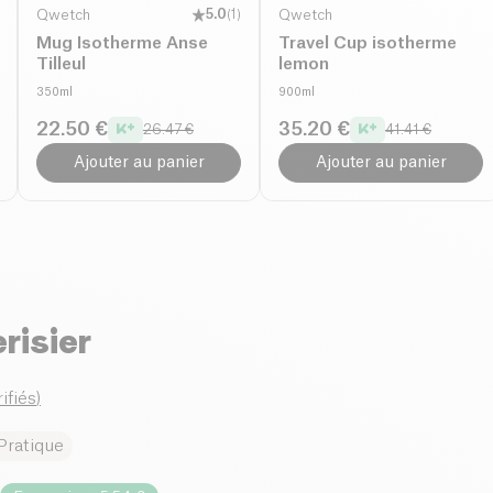
Qwetch
5.0
(
1
)
Qwetch
Mug Isotherme Anse
Travel Cup isotherme
Tilleul
lemon
350ml
900ml
22.50 €
35.20 €
26.47 €
41.41 €
Ajouter au panier
Ajouter au panier
risier
rifiés
)
Pratique