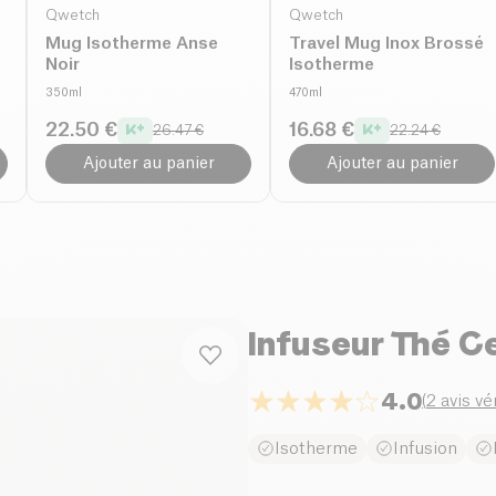
Qwetch
Qwetch
Mug Isotherme Anse
Travel Mug Inox Brossé
Noir
Isotherme
350ml
470ml
22.50 €
16.68 €
26.47 €
22.24 €
Ajouter au panier
Ajouter au panier
Infuseur Thé Ce
4.0
(
2 avis vé
Isotherme
Infusion