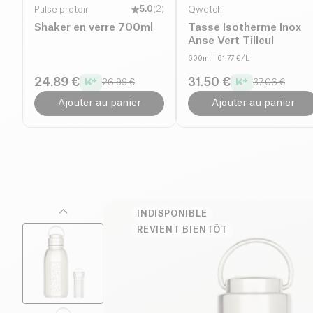
Pulse protein
5.0
(
2
)
Qwetch
Shaker en verre 700ml
Tasse Isotherme Inox
Anse Vert Tilleul
600ml
| 61.77 €/L
24.89 €
31.50 €
26.99 €
37.06 €
Ajouter au panier
Ajouter au panier
INDISPONIBLE
REVIENT BIENTÔT