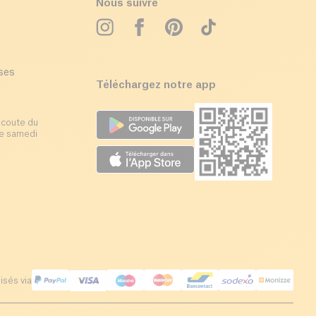
Nous suivre
ises
Téléchargez notre app
écoute du
 le samedi
isés via