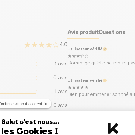
Utilisation
Grâce au filtre inox, vous pour
Avis produit
Questions
gingembre ou curcuma sans mang
le panier inox. Isotherme, elle
4.0
pendant 18 h. H -> 21,7 cm | Ø 
Utilisateur vérifié
extérieur inox 18/8 Grâce à son 
Dommage qu’elle ne rentre pas 
1
avis
0
avis
Utilisateur vérifié
1
avis
Bien pour emmener son thé au
Continue without consent
0
avis
0
avis
Salut c'est nous...
les Cookies !