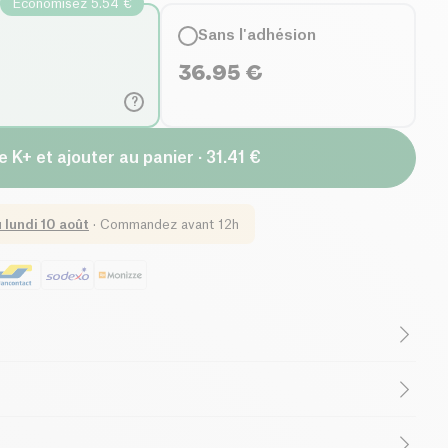
Economisez 5.54 €
Sans l'adhésion
36.95
€
?
e K+ et ajouter au panier · 31.41 €
u
lundi 10 août
·
Commandez avant 12h
nox est accompagnée d'un filtre et infuseur à thé.
le est parfaite pour emmener vos thés et infusions
 coloris Cerisier vous permettra de la différencier