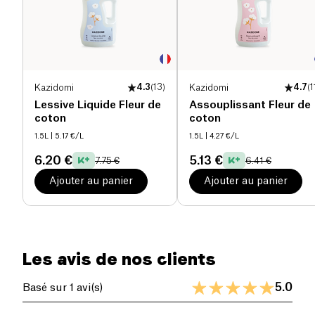
sélectionnés, ce produit est
testé
dermatologiquement
et adapté aux fosses
septiques. Son emballage écoresponsable, fabriqué
avec du plastique recyclé, reflète l’engagement
d’Ecover pour la planète.
Kazidomi
4.3
(
13
)
Kazidomi
4.7
(
1
Non recommandé pour la laine, la soie et autres
Lessive Liquide Fleur de
Assouplissant Fleur de
coton
coton
tissus délicats.
1.5L
| 5.17 €/L
1.5L
| 4.27 €/L
6.20 €
5.13 €
7.75 €
6.41 €
Ajouter au panier
Ajouter au panier
Les avis de nos clients
5.0
Basé sur 1 avi(s)