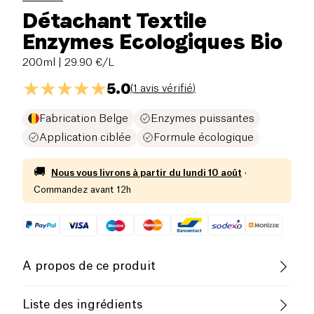
Détachant Textile
Enzymes Ecologiques Bio
200ml
| 29.90 €/L
5.0
(
1 avis vérifié
)
Fabrication Belge
Enzymes puissantes
Application ciblée
Formule écologique
🚚
Nous vous livrons à partir du
lundi 10 août
·
Commandez avant 12h
A propos de ce produit
Biologique
Belgian Company
Liste des ingrédients