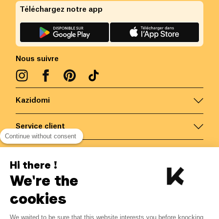
Téléchargez notre app
Nous suivre
Kazidomi
Service client
Continue without consent
Nous contacter
Hi there !
We're the
Belgique
/
FR
Paiements sécurisés via
cookies
We waited to be sure that this website interests you before knocking,
3.40
€
-
15
%
?