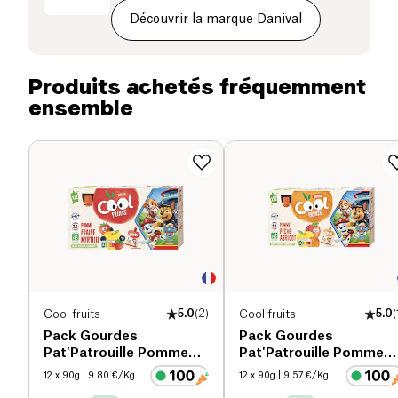
de vos enfants.
Glucides (g)
12.5 g
Découvrir la marque Danival
dont sucres (g)
12 g
Produits achetés fréquemment
ensemble
Fibres alimentaires (g)
1 g
Protéines (g)
0.2 g
Sel (g)
0.04 g
Cool fruits
5.0
(
2
)
Cool fruits
5.0
(
Pack Gourdes
Pack Gourdes
Pat'Patrouille Pomme
Pat'Patrouille Pomme
Fraise Myrtille bio
Pêche Abricot bio
12 x 90g
| 9.80 €/Kg
12 x 90g
| 9.57 €/Kg