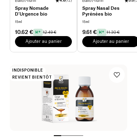
Ballot-flurin
4.8
(
12
)
Ballot-flurin
5.0
(
Spray Nomade
Spray Nasal Des
D'Urgence bio
Pyrénées bio
15ml
15ml
10.62 €
9.61 €
12.49 €
11.30 €
Ajouter au panier
Ajouter au panier
INDISPONIBLE
REVIENT BIENTÔT