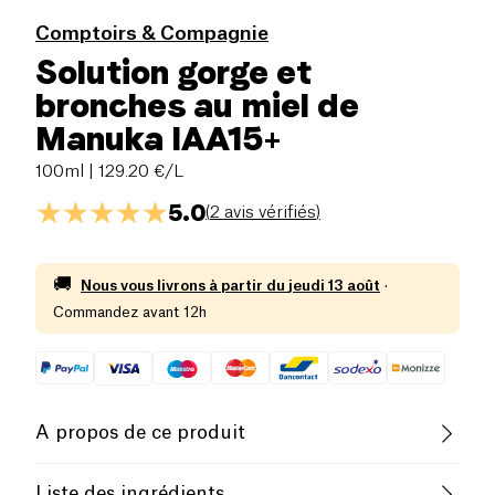
Comptoirs & Compagnie
Solution gorge et
bronches au miel de
Manuka IAA15+
100ml
| 129.20 €/L
5.0
(
2 avis vérifiés
)
🚚
Nous vous livrons à partir du
jeudi 13 août
·
Commandez avant 12h
A propos de ce produit
Pauvre en sel
Végétarien
Liste des ingrédients