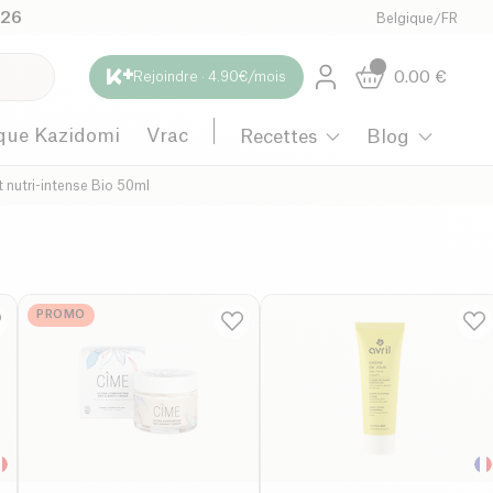
026
Belgique
/
FR
0.00
€
Rejoindre · 4.90€/mois
que Kazidomi
Vrac
Recettes
Blog
t nutri-intense Bio 50ml
PROMO