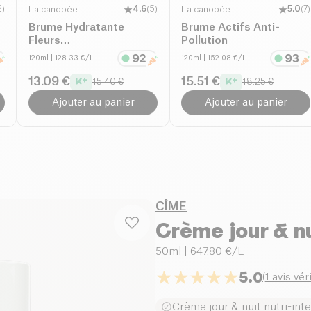
2
)
La canopée
4.6
(
5
)
La canopée
5.0
(
7
)
Brume Hydratante
Brume Actifs Anti-
Fleurs
Pollution
Méditérranéennes
120ml
| 128.33 €/L
120ml
| 152.08 €/L
13.09 €
15.51 €
15.40 €
18.25 €
Ajouter au panier
Ajouter au panier
CÎME
Crème jour & nu
50ml
| 647.80 €/L
5.0
(
1 avis vér
Crème jour & nuit nutri-int