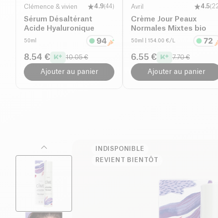
Clémence & vivien
4.9
(
44
)
Avril
4.5
(
2
Sérum Désaltérant
Crème Jour Peaux
Acide Hyaluronique
Normales Mixtes bio
50ml
50ml
| 154.00 €/L
8.54 €
6.55 €
10.05 €
7.70 €
Ajouter au panier
Ajouter au panier
INDISPONIBLE
REVIENT BIENTÔT