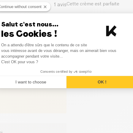
Cette crème est parfaite
1
avis
Continue without consent
0
avis
Salut c'est nous...
les Cookies !
0
avis
Consent Management Platform
On a attendu d'être sûrs que le contenu de ce site
0
avis
Axeptio consent
vous intéresse avant de vous déranger, mais on aimerait bien vous
accompagner pendant votre visite...
0
avis
C'est OK pour vous ?
Consents certified by
I want to choose
OK !
ci