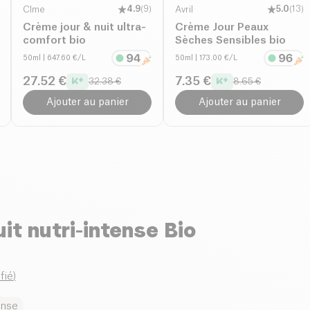
CÎme
4.9
(
9
)
Avril
5.0
(
13
)
Crème jour & nuit ultra-
Crème Jour Peaux
comfort bio
Sèches Sensibles bio
50ml
| 647.60 €/L
50ml
| 173.00 €/L
27.52 €
7.35 €
32.38 €
8.65 €
Ajouter au panier
Ajouter au panier
it nutri-intense Bio
ifié
)
ense