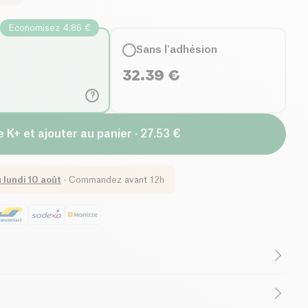
Economisez 4.86 €
Sans l'adhésion
32.39
€
?
 K+ et ajouter au panier · 27.53 €
u
lundi 10 août
·
Commandez avant 12h
ce Equitable
Cruelty-Free