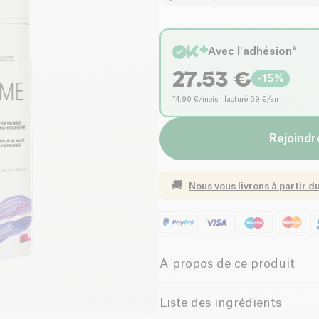
Avec l'adhésion*
27.53
€
-
15
%
*4.90 €/mois · facturé 59 €/an
Rejoindre
🚚
Nous vous livrons à partir d
A propos de ce produit
Biologique
Commer
Liste des ingrédients