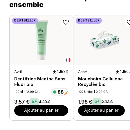
ensemble
BESTSELLER
BESTSELLER
Avril
4.8
(
91
)
Anaé
4.8
(
6
Dentifrice Menthe Sans
Mouchoirs Cellulose
Fluor bio
Recyclée bio
100ml
| 42.00 €/L
100 Unités
| 0.02 €/u
3.57 €
1.98 €
4.20 €
2.33 €
Ajouter au panier
Ajouter au panier