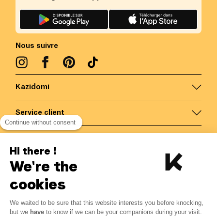
Nous suivre
Kazidomi
Service client
Continue without consent
Nous contacter
Hi there !
We're the
Belgique
/
FR
Paiements sécurisés via
cookies
We waited to be sure that this website interests you before knocking,
6.76
€
-
15
%
?
7.95
€
but we
have
to know if we can be your companions during your visit.
Economisez 1.19 € avec K+