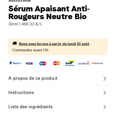
Sérum Apaisant Anti-
Rougeurs Neutre Bio
30ml
| 466.33 €/L
🚚
Nous vous livrons à partir du
lundi 10 août
·
Commandez avant 12h
A propos de ce produit
Vegan
Biologique
Instructions
Utilisation
Le
Sérum Apaisant Anti-Rougeurs
de Centifolia
Liste des ingrédients
est formulé pour les peaux sensibles sujettes aux