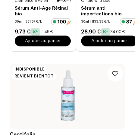
Clémence & vivien
4.8
(
4
)
On the wild side
Sérum Anti-Age Rétinal
Sérum anti
bio
imperfections bio
30ml
| 381.67 €/L
30ml
| 1133.33 €/L
9.73 €
28.90 €
11.45 €
34.00 €
Ajouter au panier
Ajouter au panier
INDISPONIBLE
REVIENT BIENTÔT
Centifolia