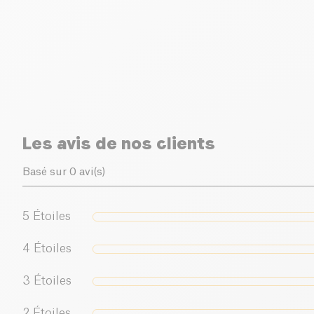
Les avis de nos clients
Basé sur 0 avi(s)
5
Étoiles
4
Étoiles
3
Étoiles
2
Étoiles