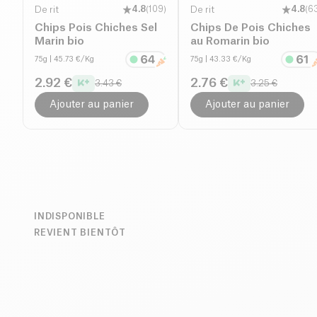
De rit
4.8
(
109
)
De rit
4.8
(
6
Chips Pois Chiches Sel
Chips De Pois Chiches
Marin bio
au Romarin bio
75g
| 45.73 €/Kg
75g
| 43.33 €/Kg
2.92 €
2.76 €
3.43 €
3.25 €
Ajouter au panier
Ajouter au panier
INDISPONIBLE
REVIENT BIENTÔT