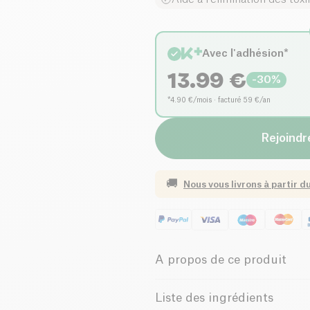
Avec l'adhésion*
13.99
€
-
30
%
*4.90 €/mois · facturé 59 €/an
Rejoindre
🚚
Nous vous livrons à partir d
A propos de ce produit
Vegan
Sans gluten 
Liste des ingrédients