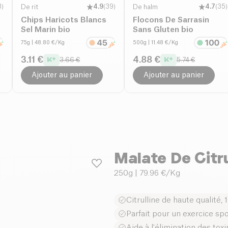
3
)
De rit
4.9
(
39
)
De halm
4.7
(
35
)
Chips Haricots Blancs
Flocons De Sarrasin
Sel Marin bio
Sans Gluten bio
75g
| 48.80 €/Kg
500g
| 11.48 €/Kg
3.11 €
4.88 €
3.66 €
5.74 €
Ajouter au panier
Ajouter au panier
Malate De Citru
250g
| 79.96 €/Kg
Citrulline de haute qualité,
Parfait pour un exercice spo
Aide à l'élimination des tox