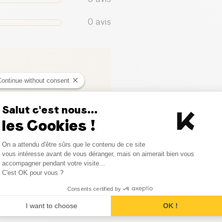
0
avis
Continue without consent
Salut c'est nous...
les Cookies !
Consent Management Platform
On a attendu d'être sûrs que le contenu de ce site
ci
Axeptio consent
vous intéresse avant de vous déranger, mais on aimerait bien vous
accompagner pendant votre visite...
C'est OK pour vous ?
Consents certified by
I want to choose
OK !