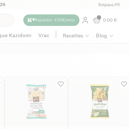
026
Belgique
/
FR
0.00
€
Rejoindre · 4.90€/mois
que Kazidomi
Vrac
Recettes
Blog