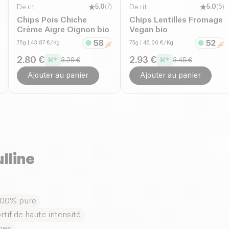
De rit
5.0
(
7
)
De rit
5.0
(
5
)
Chips Pois Chiche
Chips Lentilles Fromage
Crème Aigre Oignon bio
Vegan bio
75g
| 43.87 €/Kg
75g
| 46.00 €/Kg
2.80 €
2.93 €
3.29 €
3.45 €
Ajouter au panier
Ajouter au panier
lline
 100% pure
rtif de haute intensité
ines