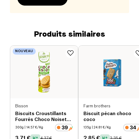
Produits similaires
NOUVEAU
Bisson
Farm brothers
Biscuits Croustillants
Biscuit pécan choco
Fourrés Choco Noisette
coco
bio
300g
| 14.57 €/Kg
135g
| 24.81 €/Kg
3.71 €
2.85 €
4.37 €
3.35 €