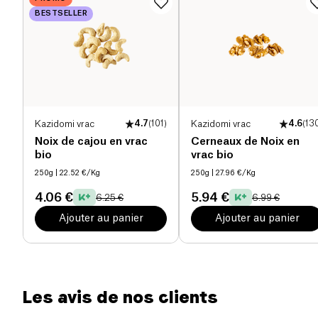
collation parfaite — croustillante, généreuse et
BESTSELLER
Sel (g)
0.2 g
100% biologique.
Kazidomi vrac
4.7
(
101
)
Kazidomi vrac
4.6
(
13
Noix de cajou en vrac
Cerneaux de Noix en
bio
vrac bio
250g
| 22.52 €/Kg
250g
| 27.96 €/Kg
4.06 €
5.94 €
6.25 €
6.99 €
Ajouter au panier
Ajouter au panier
Les avis de nos clients